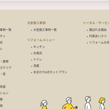
例
大型施工事例
トータル・サービ
事例一覧
大型施工事例一覧
選ばれる理由
チン
代表あいさつ
リフォームメニュー
呂
リフォームの
キッチン
レ
お風呂
トイレ
・屋根
洗面
ステリア
水まわり4点セットプラン
・窓
改装
ション
事
他