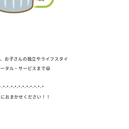
い、お子さんの独立やライフスタイ
ータル・サービスまで😃
-*-*-*-*-*-*-*-*-*-*
スにおまかせください！！