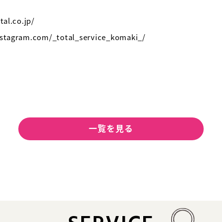
l.co.jp/
gram.com/_total_service_komaki_/
一覧を見る