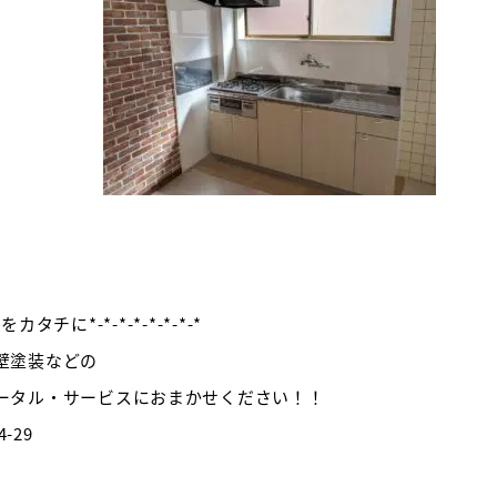
カタチに*-*-*-*-*-*-*-*
壁塗装などの
ータル・サービスにおまかせください！！
-29