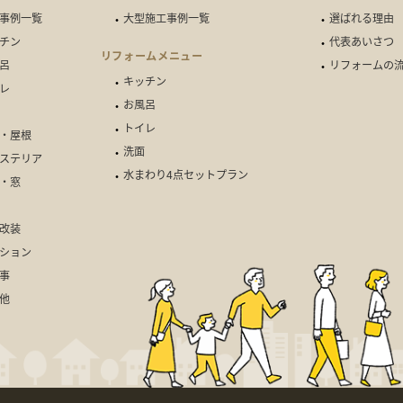
事例一覧
大型施工事例一覧
選ばれる理由
チン
代表あいさつ
リフォームメニュー
呂
リフォームの
キッチン
レ
お風呂
トイレ
・屋根
洗面
ステリア
水まわり4点セットプラン
・窓
改装
ション
事
他