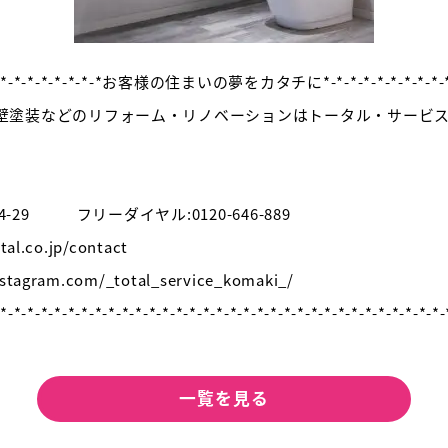
*-*-*-*-*-*-*-*-*-*-*お客様の住まいの夢をカタチに*-*-*-*-*-*-*-*-*-*-*
壁塗装などのリフォーム・リノベーションはトータル・サービ
】
-29 フリーダイヤル:0120-646-889
.co.jp/contact
gram.com/_total_service_komaki_/
-*-*-*-*-*-*-*-*-*-*-*-*-*-*-*-*-*-*-*-*-*-*-*-*-*-*-*-*-*-*-*-*-*-
一覧を見る