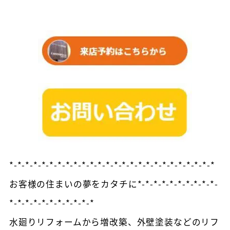
*-*-*-*-*-*-*-*-*-*-*-*-*-*-*-*-*-*-*-*-*-*-*-*-*-*
お客様の住まいの夢をカタチに*-*-*-*-*-*-*-*-*-*-
*-*-*-*-*-*-*-*-*-*-*
水廻りリフォームから増改築、外壁塗装などのリフ