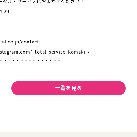
ータル・サービスにおまかせください！！
-29
.co.jp/contact
gram.com/_total_service_komaki_/
-*-*-*-*-*-*-*-*-*-*-*-*-*-*-*
一覧を見る