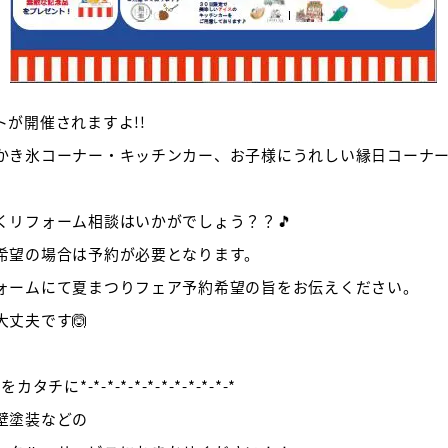
が開催されますよ!!
かき氷コーナー・キッチンカー、お子様にうれしい縁日コーナー
くリフォーム相談はいかがでしょう？？🎵
希望の場合は予約が必要となります。
ォームにて夏まつりフェア予約希望の旨をお伝えください。
丈夫です🙆
タチに*-*-*-*-*-*-*-*-*-*-*-*
壁塗装などの