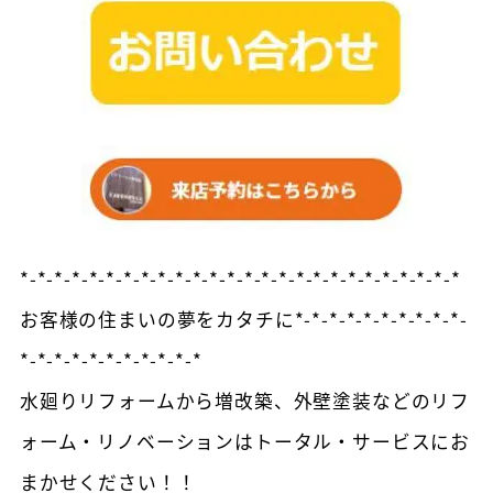
*-*-*-*-*-*-*-*-*-*-*-*-*-*-*-*-*-*-*-*-*-*-*-*-*-*
お客様の住まいの夢をカタチに*-*-*-*-*-*-*-*-*-*-
*-*-*-*-*-*-*-*-*-*-*
水廻りリフォームから増改築、外壁塗装などのリフ
ォーム・リノベーションはトータル・サービスにお
まかせください！！