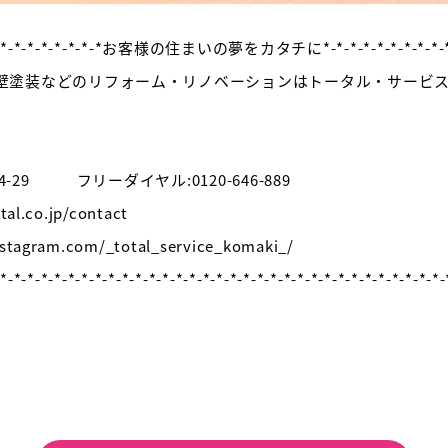
*-*-*-*-*-*-*-*-*-*-*お客様の住まいの夢をカタチに*-*-*-*-*-*-*-*-*-*-*
壁塗装などのリフォーム・リノベーションはトータル・サービ
】
-29 フリーダイヤル:0120-646-889
.co.jp/contact
gram.com/_total_service_komaki_/
-*-*-*-*-*-*-*-*-*-*-*-*-*-*-*-*-*-*-*-*-*-*-*-*-*-*-*-*-*-*-*-*-*-