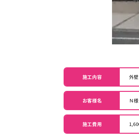
施工内容
外壁
お客様名
Ｎ様
施工費用
1,6