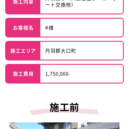
施工内容
ート交換他）
お客様名
K様
施工エリア
丹羽郡大口町
施工費用
1,750,000-
施工前