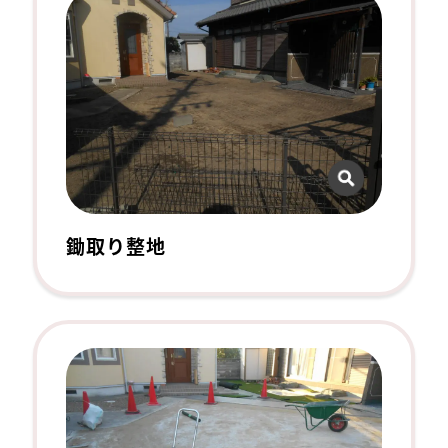
鋤取り整地