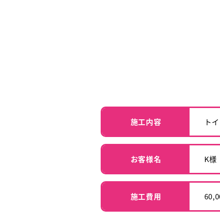
施工内容
トイ
お客様名
K様
施工費用
60,0