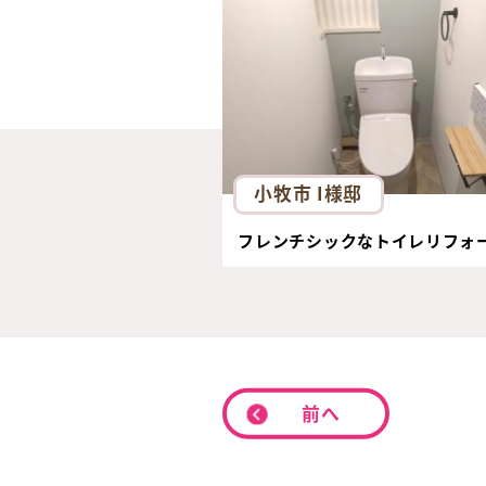
小牧市 I様邸
フレンチシックなトイレリフォ
前へ