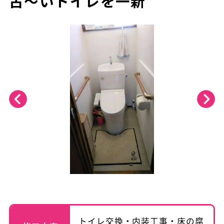
古～いトイレを一新
トイレ交換・内装工事・床の腐