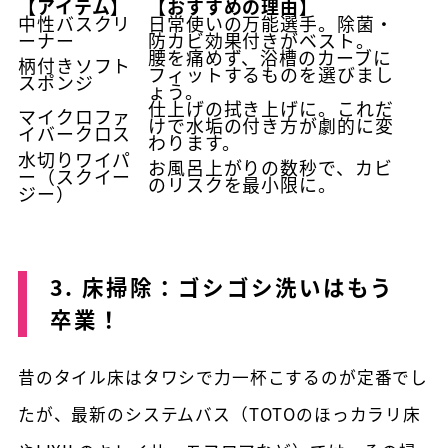
【アイテム】
【おすすめの理由】
中性バスクリ
日常使いの万能選手。除菌・
ーナー
防カビ効果付きがベスト。
腰を痛めず、浴槽のカーブに
柄付きソフト
フィットするものを選びまし
スポンジ
ょう。
仕上げの拭き上げに。これだ
マイクロファ
けで水垢の付き方が劇的に変
イバークロス
わります。
水切りワイパ
お風呂上がりの数秒で、カビ
ー（スクイー
のリスクを最小限に。
ジー）
3. 床掃除：ゴシゴシ洗いはもう
卒業！
昔のタイル床はタワシで力一杯こするのが定番でし
たが、最新のシステムバス（TOTOのほっカラリ床