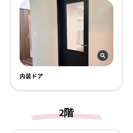
内装ドア
2階