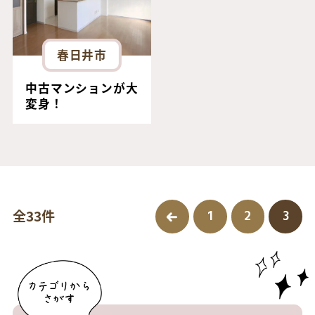
春日井市
中古マンションが大
変身！
1
2
3
全33件