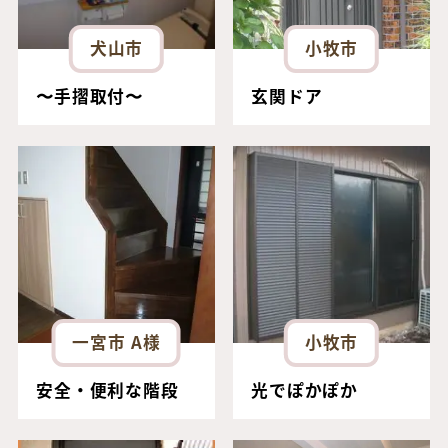
犬山市
小牧市
〜手摺取付〜
玄関ドア
一宮市 A様
小牧市
安全・便利な階段
光でぽかぽか