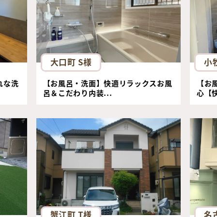
大口町 S様
小
れな洗
【お風呂・洗面】快適リラックスお風
【お
呂＆こだわり内装...
心【快
蟹江町 T様
名