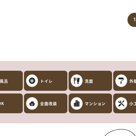
1
風呂
トイレ
洗面
外
DK
全面改装
マンション
小