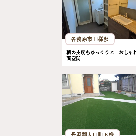
各務原市 H様邸
朝の支度もゆっくりと おしゃ
面空間
丹羽郡大口町 K様