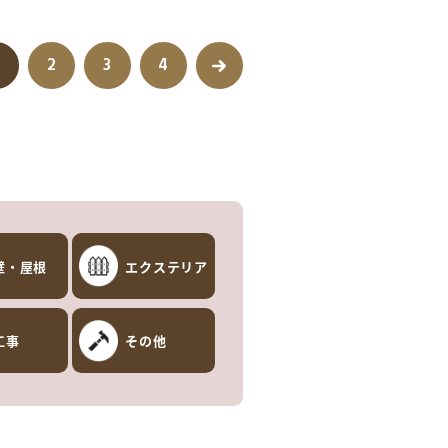
2
3
4
壁・屋根
エクステリア
工事
その他