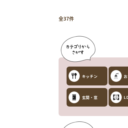
全37件
キッチン
お
玄関・窓
L