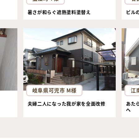
暑さが和らぐ遮熱塗料塗替え
ビル
岐阜県可児市 M様
江
夫婦二人になった我が家を全面改修
あた
へ