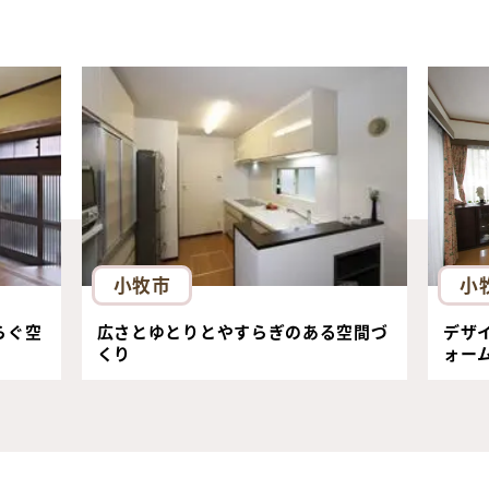
小牧市
小
らぐ空
広さとゆとりとやすらぎのある空間づ
デザ
くり
ォー