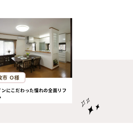
牧市 Ｏ様
インにこだわった憧れの全面リフ
ム