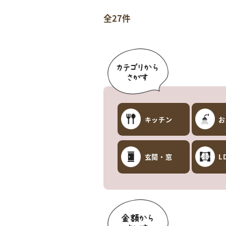
全27件
キッチン
お
玄関・窓
L