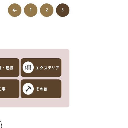
1
2
3
壁・屋根
エクステリア
工事
その他