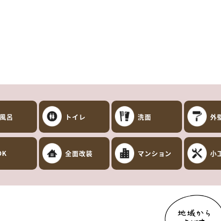
風呂
トイレ
洗面
外
DK
全面改装
マンション
小