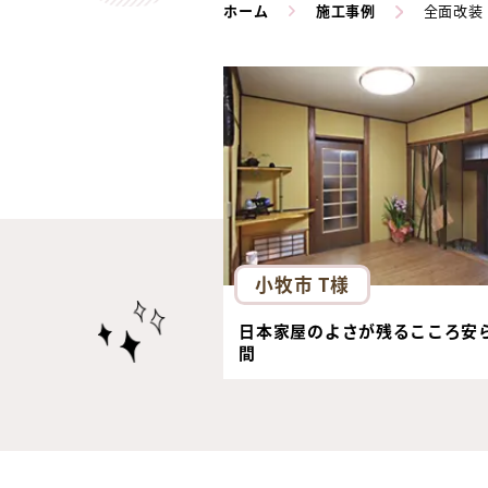
ホーム
施工事例
全面改装
小牧市 T様
日本家屋のよさが残るこころ安
間