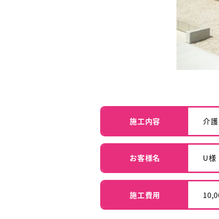
施工内容
介護
お客様名
U様
施工費用
10,0