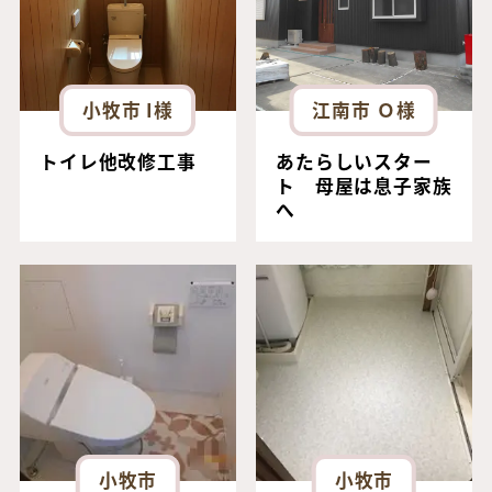
小牧市 I様
江南市 Ｏ様
トイレ他改修工事
あたらしいスター
ト 母屋は息子家族
へ
小牧市
小牧市