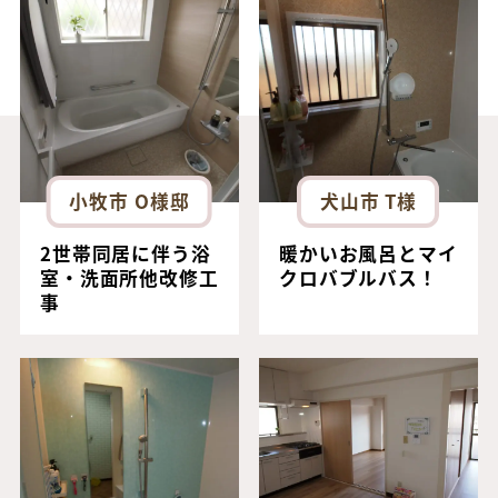
小牧市 O様邸
犬山市 T様
2世帯同居に伴う浴
暖かいお風呂とマイ
室・洗面所他改修工
クロバブルバス！
事