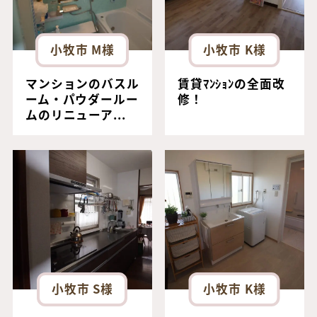
小牧市 M様
小牧市 K様
マンションのバスル
賃貸ﾏﾝｼｮﾝの全面改
ーム・パウダールー
修！
ムのリニューア...
小牧市 S様
小牧市 K様