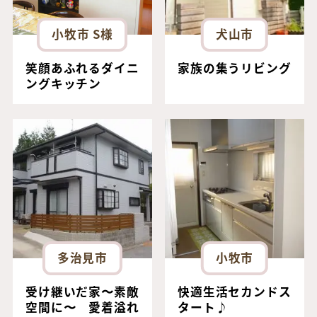
小牧市 S様
犬山市
笑顔あふれるダイニ
家族の集うリビング
ングキッチン
多治見市
小牧市
受け継いだ家〜素敵
快適生活セカンドス
空間に〜 愛着溢れ
タート♪