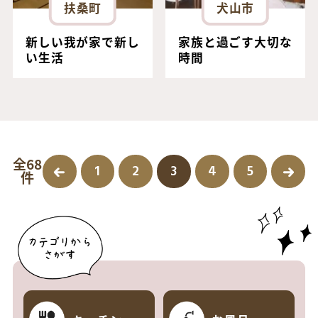
扶桑町
犬山市
新しい我が家で新し
家族と過ごす大切な
い生活
時間
全68
1
2
3
4
5
件